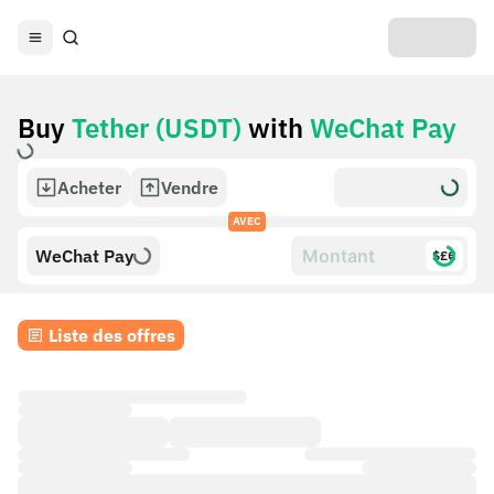
Buy
Tether (USDT)
with
WeChat Pay
Acheter
Vendre
AVEC
WeChat Pay
$£€
Liste des offres