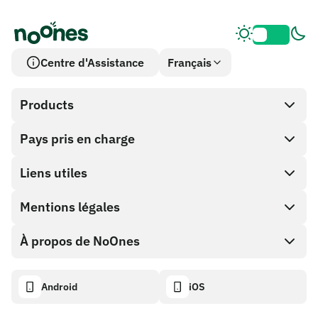
Centre d'Assistance
Français
Products
Pays pris en charge
SnapX
Cash out
Liens utiles
Boutique de cartes cadeaux
Mentions légales
Programme Partenaire
Portefeuille NoOnes
Documentation API
À propos de NoOnes
Politique de récompense de bogue
Carte Visa
Calculateur crypto
Politique de cookies
Descriptif
Android
iOS
Échanger
Tableau de bord de transparence
Demandes juridiques
Blog NoOnes