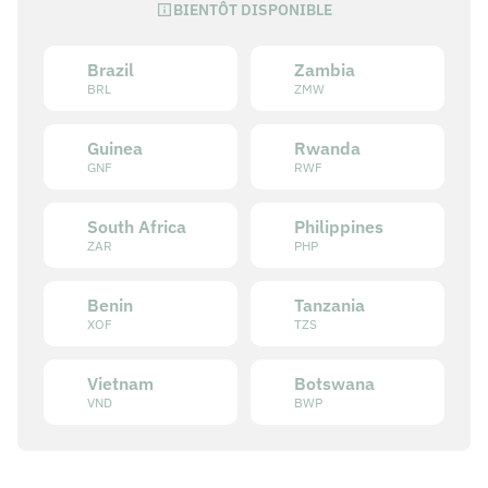
BIENTÔT DISPONIBLE
Brazil
Zambia
BRL
ZMW
Guinea
Rwanda
GNF
RWF
South Africa
Philippines
ZAR
PHP
Benin
Tanzania
XOF
TZS
Vietnam
Botswana
VND
BWP