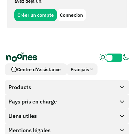
avez déjà un.
Créer un compte
Connexion
Centre d'Assistance
Français
Products
Pays pris en charge
SnapX
Cash out
Liens utiles
Boutique de cartes cadeaux
Mentions légales
Programme Partenaire