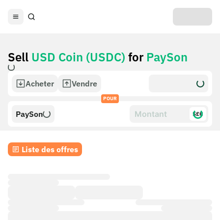
Sell
USD Coin (USDC)
for
PaySon
Acheter
Vendre
POUR
PaySon
$£€
Liste des offres