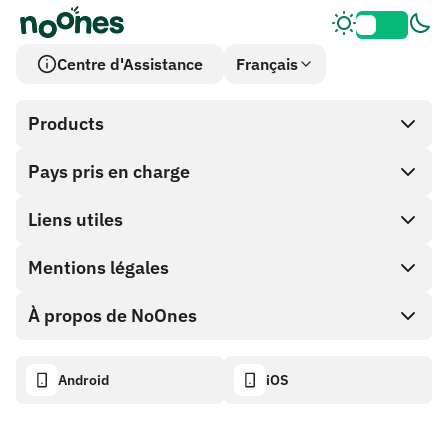
Centre d'Assistance
Français
Products
Pays pris en charge
SnapX
Cash out
Liens utiles
Boutique de cartes cadeaux
Mentions légales
Programme Partenaire
Portefeuille NoOnes
Documentation API
À propos de NoOnes
Politique de récompense de bogue
Carte Visa
Calculateur crypto
Politique de cookies
Descriptif
Android
iOS
Échanger
Tableau de bord de transparence
Demandes juridiques
Blog NoOnes
Importer des avis