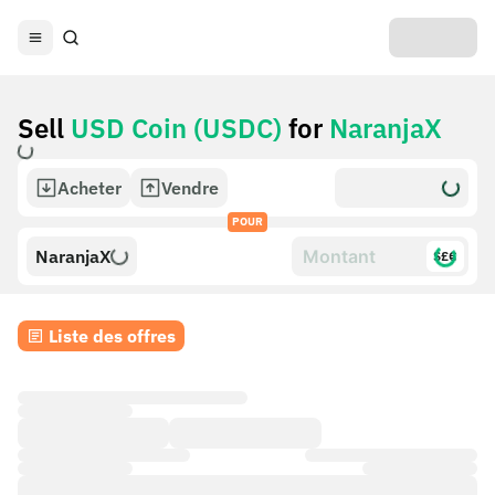
Sell
USD Coin (USDC)
for
NaranjaX
Acheter
Vendre
POUR
NaranjaX
$£€
Liste des offres