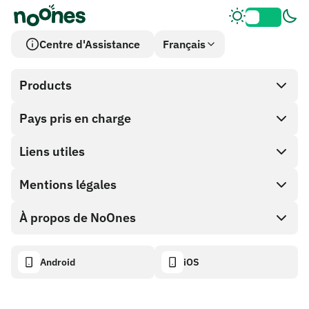
Centre d'Assistance
Français
Products
Pays pris en charge
SnapX
Cash out
Liens utiles
Boutique de cartes cadeaux
Mentions légales
Programme Partenaire
Portefeuille NoOnes
Documentation API
À propos de NoOnes
Politique de récompense de bogue
Carte Visa
Calculateur crypto
Politique de cookies
Descriptif
Android
iOS
Échanger
Tableau de bord de transparence
Demandes juridiques
Blog NoOnes
Importer des avis