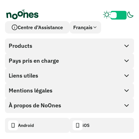
Centre d'Assistance
Français
Products
Pays pris en charge
SnapX
Cash out
Liens utiles
Boutique de cartes cadeaux
Mentions légales
Programme Partenaire
Portefeuille NoOnes
Documentation API
À propos de NoOnes
Politique de récompense de bogue
Carte Visa
Calculateur crypto
Politique de cookies
Descriptif
Android
iOS
Échanger
Tableau de bord de transparence
Demandes juridiques
Blog NoOnes