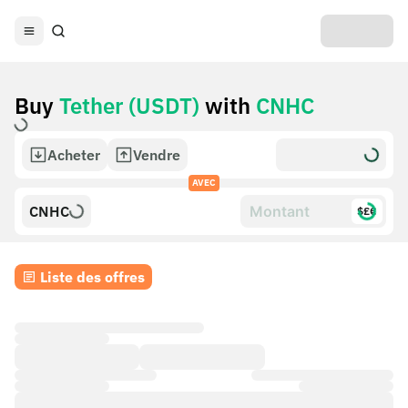
Buy
Tether (USDT)
with
CNHC
Acheter
Vendre
AVEC
CNHC
$£€
Liste des offres