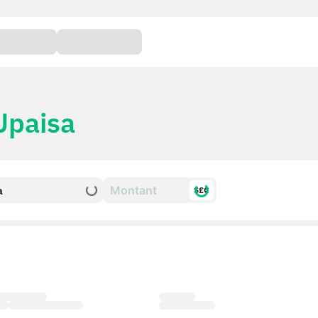
Upaisa
a
$£€