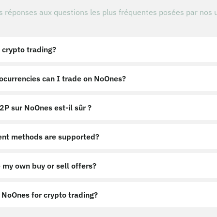
s réponses aux questions les plus fréquentes posées par nos u
 crypto trading?
ocurrencies can I trade on NoOnes?
2P sur NoOnes est-il sûr ?
nt methods are supported?
 my own buy or sell offers?
NoOnes for crypto trading?