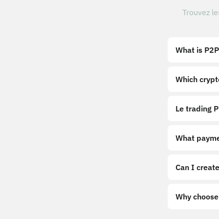
Trouvez le
What is P2P
Which crypt
Le trading P
What payme
Can I create
Why choose 