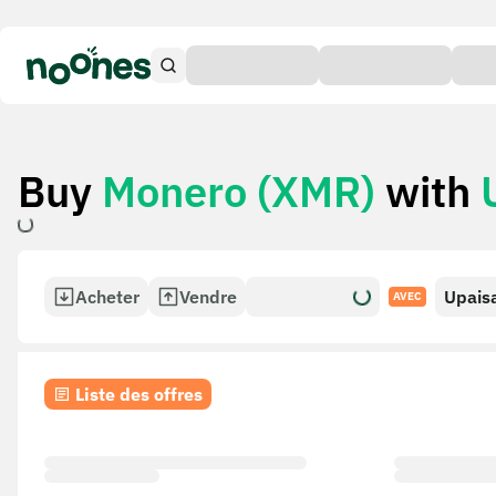
Buy
Monero (XMR)
with
Acheter
Vendre
Upais
AVEC
Liste des offres