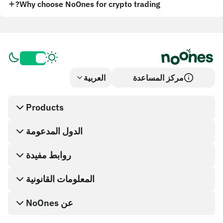
Why choose NoOnes for crypto trading?
مركز المساعدة
العربية
Products
الدول المدعومة
SnapX
Cash out
روابط مفيدة
متجر بطاقات الهدايا
المعلومات القانونية
برنامج الشركاء
محفظة NoOnes
وثائق واجهة برمجة التطبيقات
عن NoOnes
سياسة مكافأة اكتشاف الخلل
بطاقة فيزا