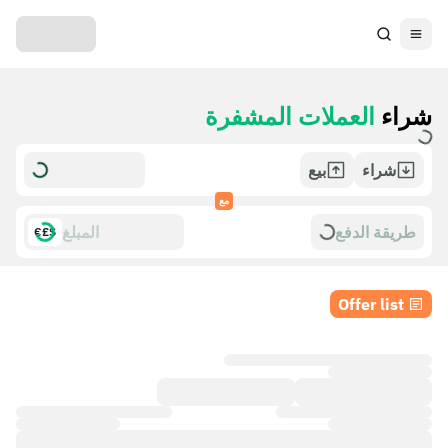
شراء
العملات المشفرة
شراء
بيع
مع
طريقة الدفع
$£€
Offer list