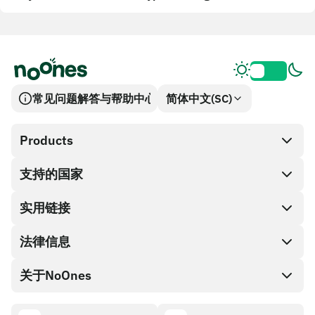
常见问题解答与帮助中心
简体中文(SC)
Products
支持的国家
SnapX
兑换现金
实用链接
礼品卡编码
法律信息
伙伴计划
NoOnes钱包
API文档
关于NoOnes
有奖捉虫方案
Visa卡
加密货币计算器
Cookie政策
关于我们