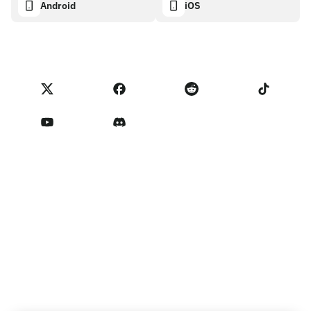
Android
iOS
兑换
透明度数据面板
法律请求
NoOnes博客
进口反馈
合作伙伴计划条款
NoOnes 手续费
NoOnes 状态
隐私政策
联系我们
服务条款
卖家提示