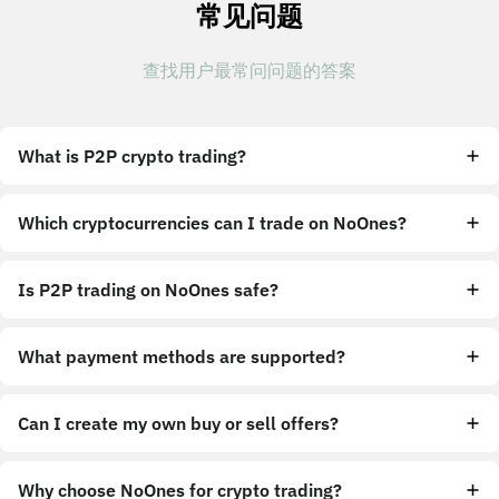
常见问题
查找用户最常问问题的答案
What is P2P crypto trading?
Which cryptocurrencies can I trade on NoOnes?
Is P2P trading on NoOnes safe?
What payment methods are supported?
Can I create my own buy or sell offers?
Why choose NoOnes for crypto trading?