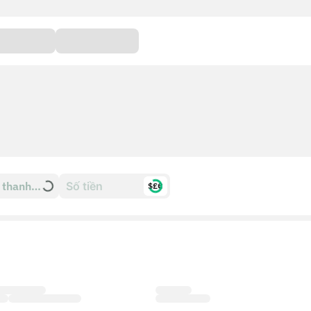
 thanh
$£€