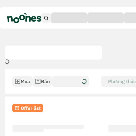
Mua
Bán
Phương thức
toán
Offer list