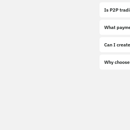
Is P2P trad
What payme
Can I create
Why choose 