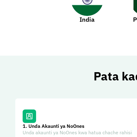
India
P
Pata ka
1.
Unda Akaunti ya NoOnes
Unda akaunti ya NoOnes kwa hatua chache rahisi