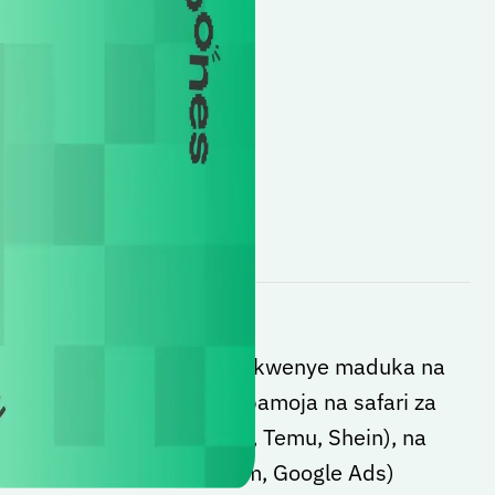
kadi ya crypto ya NoOnes kwenye maduka na
 unazozipenda, ikiwa ni pamoja na safari za
(Arajet), ununuzi (Amazon, Temu, Shein), na
azo (Facebook, Instagram, Google Ads)