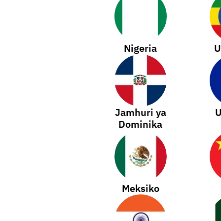
Nigeria
U
Jamhuri ya
U
Dominika
Meksiko