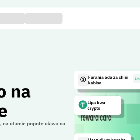
Furahia ada za chini
Li
o na
kabisa
e
Lipa kwa
crypto
i, na utumie popote ukiwa na