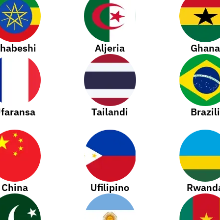
habeshi
Aljeria
Ghana
faransa
Tailandi
Brazili
China
Ufilipino
Rwand