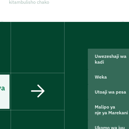
kitambulisho chako
Uwezeshaji wa
kadi
Weka
ya
Utoaji wa pesa
Malipo ya
nje ya Marekani
Ukomo wa juu