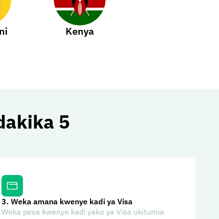
ni
Kenya
dakika 5
3.
Weka amana kwenye kadi ya Visa
Weka pesa kwenye kadi yako ya Visa ukitumia