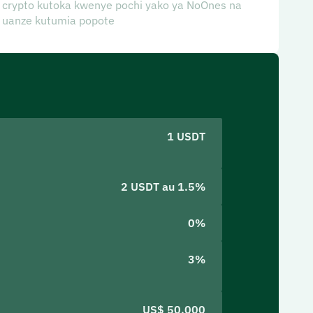
crypto kutoka kwenye pochi yako ya NoOnes na
uanze kutumia popote
1 USDT
2 USDT au 1.5%
0%
3%
US$ 50,000