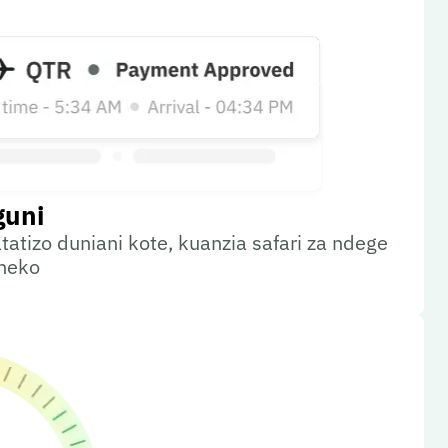
guni
tatizo duniani kote, kuanzia safari za ndege
ineko