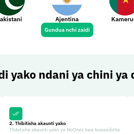
akistani
Ajentina
Kameru
Gundua nchi zaidi
di yako ndani ya chini ya 
2.
Thibitisha akaunti yako
Thibitisha akaunti yako ya NoOnes kwa kuwasilisha