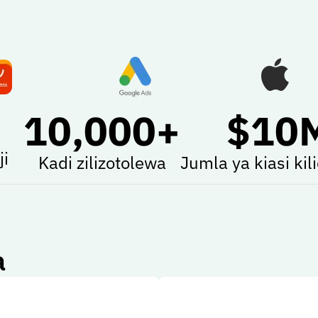
10,000
+
$10
i
Kadi zilizotolewa
Jumla ya kiasi ki
a