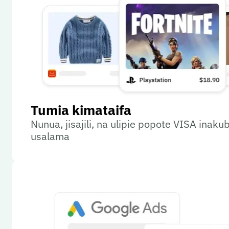
Tumia kimataifa
Nunua, jisajili, na ulipie popote VISA inaku
usalama