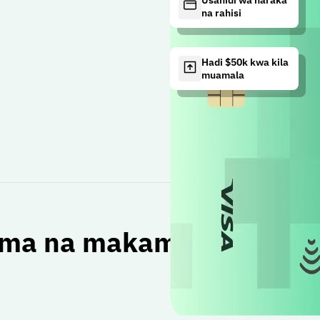
Usanidi wa haraka
na rahisi
Hadi $50k kwa kila
muamala
uma na makampuni
Tumia 
huduma
ndege 
matang