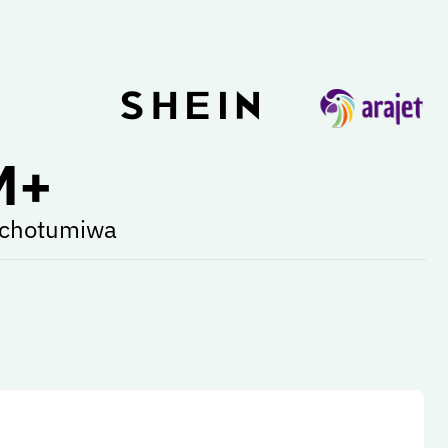
M+
lichotumiwa