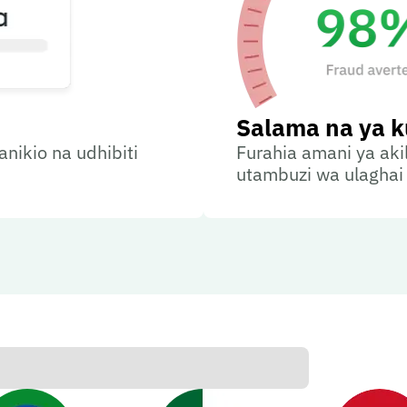
Salama na ya 
ikio na udhibiti
Furahia amani ya akil
utambuzi wa ulaghai