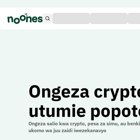
Ongeza crypt
utumie popot
Ongeza salio kwa crypto, pesa za simu, au benk
ukomo wa juu zaidi iwezekanavyo