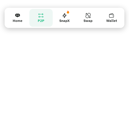
Home
P2P
SnapX
Swap
Wallet