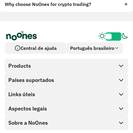
Why choose NoOnes for crypto trading?
Central de ajuda
Português brasileiro
Products
Países suportados
SnapX
Cash out
Links úteis
Loja de cartões-presente
Aspectos legais
Programa de parceiros
Carteiras da NoOnes
Documentação da API
Sobre a NoOnes
Política de bug bounty