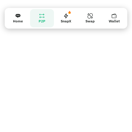
Home
P2P
SnapX
Swap
Wallet