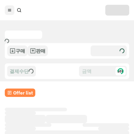
구매
판매
결제수단
$£€
Offer list