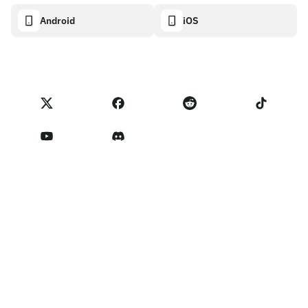
Visa 카드
암호화폐 계산기
쿠키 정책
About
Android
iOS
스왑
Transparency dashboard
Legal requests
NoOnes 블로그
피드백 가져오기
파트너 프로그램 약관
NoOnes 수수료
NoOnes 상태
개인정보 처리방침
문의하기
Terms of Service
판매자 리마인더