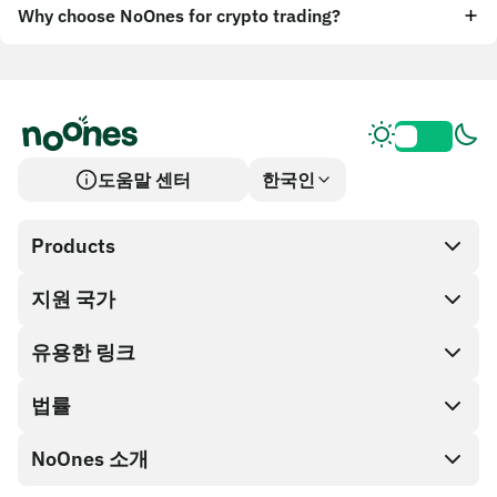
Why choose NoOnes for crypto trading?
도움말 센터
한국인
Products
지원 국가
SnapX
Cash out
유용한 링크
기프트 카드 스토어
법률
파트너 프로그램
NoOnes 지갑
API 문서
NoOnes 소개
버그 바운티 정책