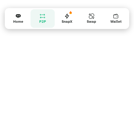
Home
P2P
SnapX
Swap
Wallet