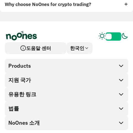
Why choose NoOnes for crypto trading?
도움말 센터
한국인
Products
지원 국가
SnapX
Cash out
유용한 링크
기프트 카드 스토어
법률
파트너 프로그램
NoOnes 지갑
API 문서
NoOnes 소개
버그 바운티 정책