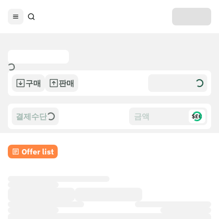
구매
판매
결제수단
$£€
Offer list