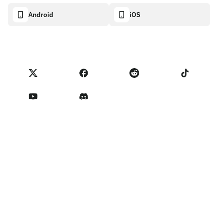
Visa 카드
암호화폐 계산기
쿠키 정책
About
Android
iOS
스왑
Transparency dashboard
Legal requests
NoOnes 블로그
피드백 가져오기
파트너 프로그램 약관
NoOnes 수수료
NoOnes 상태
개인정보 처리방침
문의하기
Terms of Service
판매자 리마인더