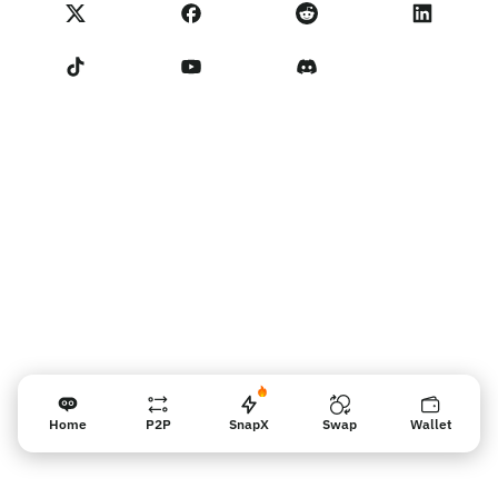
NoOnes 상태
개인정보 처리방침
문의하기
Terms of Service
판매자 리마인더
Home
P2P
SnapX
Swap
Wallet