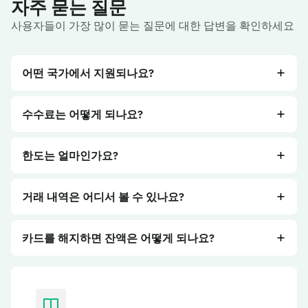
자주 묻는 질문
사용자들이 가장 많이 묻는 질문에 대한 답변을 확인하세요
어떤 국가에서 지원되나요?
NoOnes가 운영하는 모든 국가에서 가상 Visa 카드를
수수료는 어떻게 되나요?
발급받을 수 있습니다.
제재 및 제한 국가 목록
을 확인
해 주세요.
To activate a new card, a fee of 1 USDT applies.
한도는 얼마인가요?
발급된 NoOnes 가상 카드는 Visa가 허용되는 전 세계
Card top ups from your NoOnes USDT account are
어디서나 사용 가능합니다. Amazon, AliExpress와 같
charged as follows:
NoOnes 가상 Visa 카드는 최소 $3 USD부터 최대
은 온라인 쇼핑몰이나 Spotify, Netflix, Airbnb 등의 온
거래 내역은 어디서 볼 수 있나요?
$500 USD까지 생성할 수 있습니다. $50,000의 더 높
라인 플랫폼에서도 사용할 수 있습니다.
2 USDT minimum or 1.5%
은 입금 한도가 필요하시면 추가 인증을 완료하셔야 합
NoOnes 가상 Visa 카드의 거래 내역을 확인하려면
For card payments made outside the U.S., a
니다.
카드를 해지하면 잔액은 어떻게 되나요?
NoOnes 계정에 로그인한 후 지갑 → 가상 카드를 클릭
3% cross-border fee plus $0.50 per
하세요. 모든 충전, 인출, 구매 내역을 상세히 확인할 수
transaction applies, regardless of the currency
언제든지 카드를 해지할 수 있으며, 남은 잔액은 USDT
있습니다. 거래 내역에 궁금한 점이 있으신가요? 언제
used.
로 NoOnes 지갑에 환불됩니다.
든지
지원팀
에 문의해 주세요.