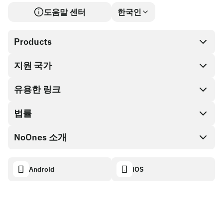
도움말 센터
한국인
Products
지원 국가
SnapX
Cash out
유용한 링크
기프트 카드 스토어
법률
파트너 프로그램
NoOnes 지갑
API 문서
NoOnes 소개
버그 바운티 정책
Visa 카드
암호화폐 계산기
쿠키 정책
About
Android
iOS
스왑
Transparency dashboard
Legal requests
NoOnes 블로그
피드백 가져오기
파트너 프로그램 약관
NoOnes 수수료