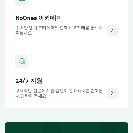
Failed payment fees
NoOnes 아카데미
An "unsettled transaction" occurs when a merchant
(like Netflix or Amazon) tries to charge your card but
수백만 명의 트레이더와 함께 P2P 거래를 통해 배
워보세요
fails because:
Your balance is too low.
Your card is frozen/inactive.
Fee schedule per failed attempt:
1st: Free (grace period)
24/7 지원
2nd: 0.75 USDT
3rd: 0.75 USDT and followed by termination
구체적인 질문에 대한 답변이 필요하시면 언제든
지 연락해 주세요
Charges only apply where a card remains unfunded
across multiple consecutive declined attempts.