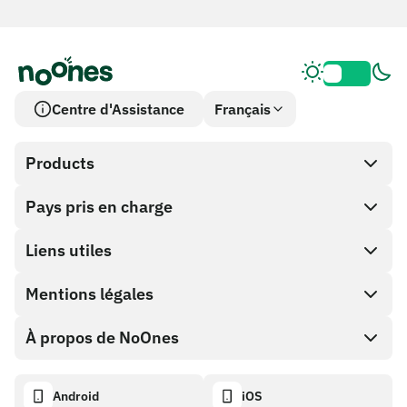
Centre d'Assistance
Français
Products
Pays pris en charge
SnapX
Cash out
Liens utiles
Boutique de cartes cadeaux
Mentions légales
Programme Partenaire
Portefeuille NoOnes
Documentation API
À propos de NoOnes
Politique de récompense de bogue
Carte Visa
Calculateur crypto
Politique de cookies
Descriptif
Android
iOS