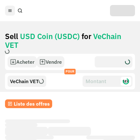
Sell
USD Coin (USDC)
for
VeChain
VET
Acheter
Vendre
POUR
VeChain VET
$£€
Liste des offres