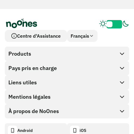
Centre d'Assistance
Français
Products
Pays pris en charge
SnapX
Cash out
Liens utiles
Boutique de cartes cadeaux
Mentions légales
Programme Partenaire
Portefeuille NoOnes
Documentation API
À propos de NoOnes
Politique de récompense de bogue
Carte Visa
Calculateur crypto
Politique de cookies
Descriptif
Android
iOS