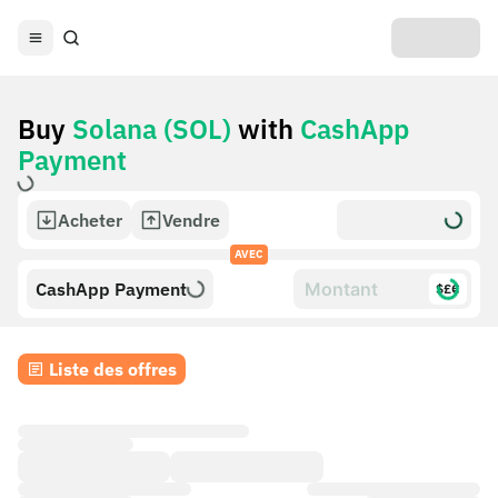
Buy
Solana (SOL)
with
CashApp
Payment
Acheter
Vendre
AVEC
CashApp Payment
$£€
Liste des offres