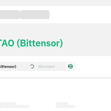
TAO (Bittensor)
ittensor)
$£€