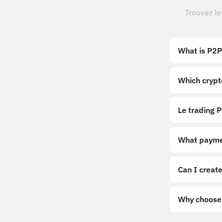
Trouvez le
What is P2P
Which crypt
Le trading P
What payme
Can I create
Why choose 