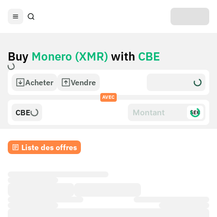
Buy
Monero (XMR)
with
CBE
Acheter
Vendre
AVEC
CBE
$£€
Liste des offres