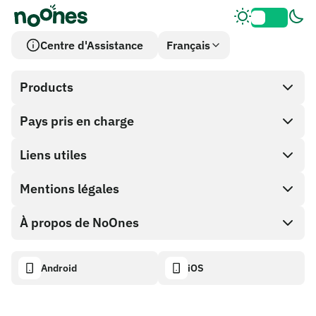
Centre d'Assistance
Français
Products
Pays pris en charge
SnapX
Cash out
Liens utiles
Boutique de cartes cadeaux
Mentions légales
Programme Partenaire
Portefeuille NoOnes
Documentation API
À propos de NoOnes
Politique de récompense de bogue
Carte Visa
Calculateur crypto
Politique de cookies
Descriptif
Android
iOS
Échanger
Tableau de bord de transparence
Demandes juridiques
Blog NoOnes
Importer des avis