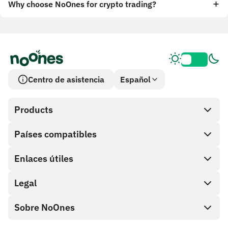
Why choose NoOnes for crypto trading?
Centro de asistencia
Español
Products
Países compatibles
SnapX
Cash out
Enlaces útiles
Tienda de tarjetas de regalo
Legal
Programa de socios
Monedero NoOnes
Documentación API
Sobre NoOnes
Política de recompensas por errores
Tarjeta Visa