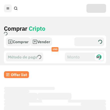
Comprar
Cripto
Comprar
Vender
USO
Método de pago
$£€
Offer list